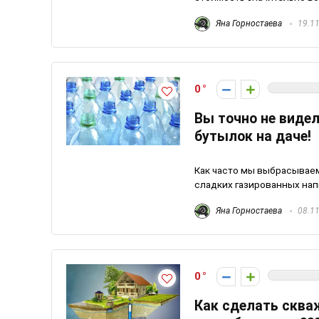
Яна Горностаева
19.11
0
Вы точно не виде
бутылок на даче!
Как часто мы выбрасывае
сладких газированных напи
Яна Горностаева
08.11
0
Как сделать сква