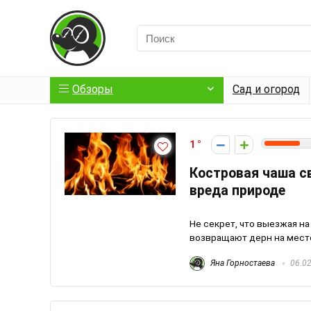
Обзоры
Сад и огород
1
Костровая чаша св
вреда природе
Не секрет, что выезжая на
возвращают дерн на место 
Яна Горностаева
06.02