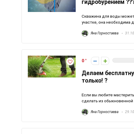
гидробурением ??
Скважина для воды может 
участке, она необходима д
Яна Горностаева
31.10
0
Делаем бесплатну
только! ?
Если вы любите мастерить
сделать из обыкновенной п
Яна Горностаева
29.10