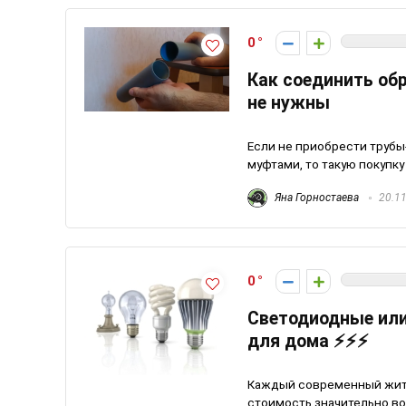
0
Как соединить об
не нужны
Если не приобрести трубы
муфтами, то такую покупку
Яна Горностаева
20.11
0
Светодиодные или
для дома ⚡️⚡️⚡️
Каждый современный жител
стоимость значительно воз