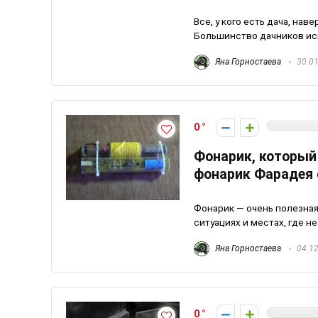
Все, у кого есть дача, нав
Большинство дачников испо
Яна Горностаева
30.01
0
Фонарик, который 
фонарик Фарадея 
Фонарик — очень полезная
ситуациях и местах, где не
Яна Горностаева
04.12
0