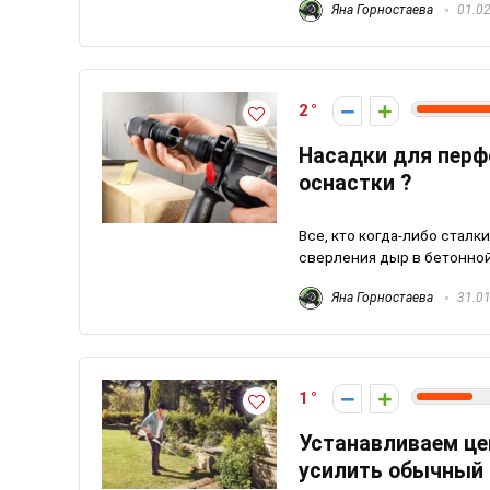
Яна Горностаева
01.02
2
Насадки для перф
оснастки ?
Все, кто когда-либо стал
сверления дыр в бетонной 
Яна Горностаева
31.01
1
Устанавливаем цеп
усилить обычный 