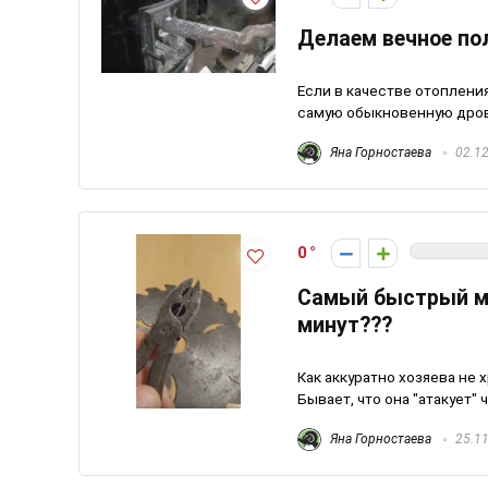
Делаем вечное пол
Если в качестве отоплени
самую обыкновенную дровян
Яна Горностаева
02.12
0
Самый быстрый ме
минут???
Как аккуратно хозяева не 
Бывает, что она "атакует" 
Яна Горностаева
25.11