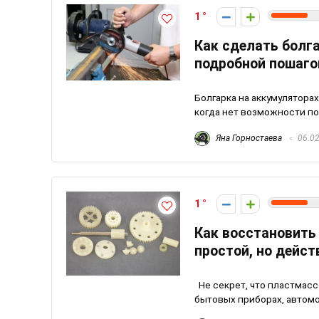
1
Как сделать болга
подробной пошаго
Болгарка на аккумулятора
когда нет возможности под
Яна Горностаева
06.02
1
Как восстановить
простой, но дейс
Не секрет, что пластмас
бытовых приборах, автомо