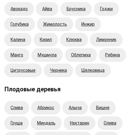
Авокадо
Айва
Брусника
Годжи
Голубика
Жимолость
Инжир
Калина
Кизил
Клюква
Лимонник
Манго
Мушмула
Облепиха
Рябина
Цитрусовые
Черника
Шелковица
Плодовые деревья
Cлива
Абрикос
Алыча
Вишня
Груша
Миндаль
Нектарин
Олива