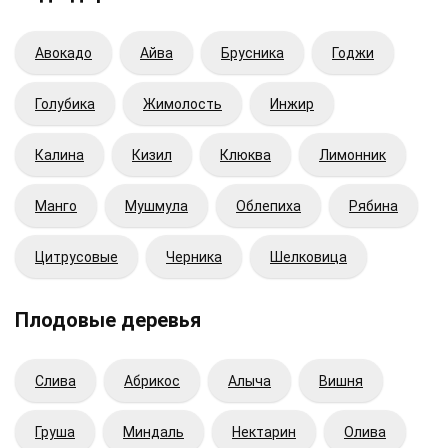
Авокадо
Айва
Брусника
Годжи
Голубика
Жимолость
Инжир
Калина
Кизил
Клюква
Лимонник
Манго
Мушмула
Облепиха
Рябина
Цитрусовые
Черника
Шелковица
Плодовые деревья
Cлива
Абрикос
Алыча
Вишня
Груша
Миндаль
Нектарин
Олива