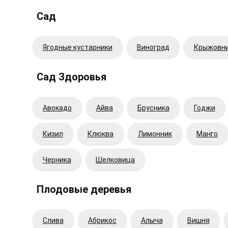
Сад
Ягодные кустарники
Виноград
Крыжовн
Сад Здоровья
Авокадо
Айва
Брусника
Годжи
Кизил
Клюква
Лимонник
Манго
Черника
Шелковица
Плодовые деревья
Cлива
Абрикос
Алыча
Вишня