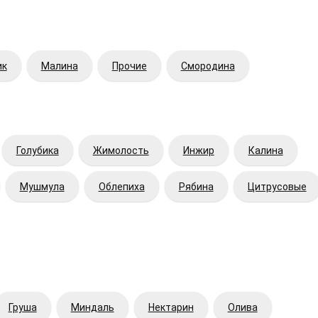
ик
Малина
Прочие
Смородина
Голубика
Жимолость
Инжир
Калина
Мушмула
Облепиха
Рябина
Цитрусовые
Груша
Миндаль
Нектарин
Олива