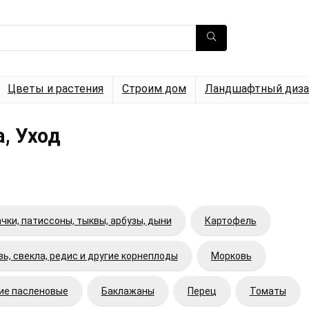
Цветы и растения
Строим дом
Ландшафтный диза
, Уход
чки, патиссоны, тыквы, арбузы, дыни
Картофель
ь, свекла, редис и другие корнеплоды
Морковь
гие пасленовые
Баклажаны
Перец
Томаты