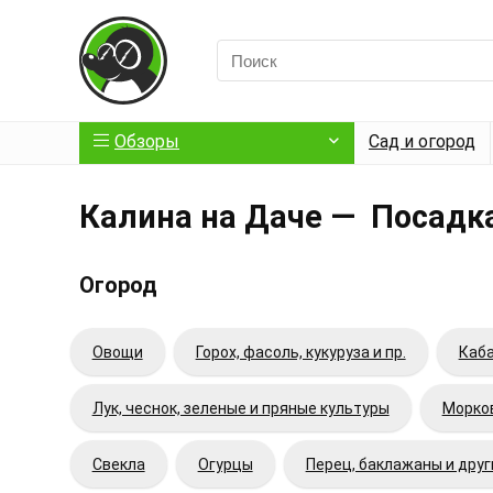
Обзоры
Сад и огород
Калина на Даче — Посадка
Огород
Овощи
Горох, фасоль, кукуруза и пр.
Каба
Лук, чеснок, зеленые и пряные культуры
Морков
Свекла
Огурцы
Перец, баклажаны и дру