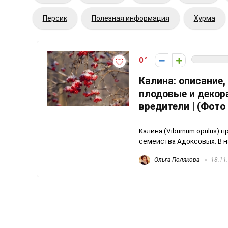
Персик
Полезная информация
Хурма
0
Калина: описание,
плодовые и декор
вредители | (Фото
Калина (Viburnum opulus)
семейства Адоксовых. В н
Ольга Полякова
18.11