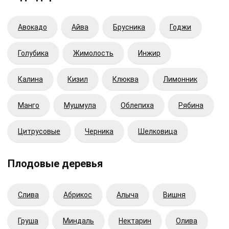
Авокадо
Айва
Брусника
Годжи
Голубика
Жимолость
Инжир
Калина
Кизил
Клюква
Лимонник
Манго
Мушмула
Облепиха
Рябина
Цитрусовые
Черника
Шелковица
Плодовые деревья
Cлива
Абрикос
Алыча
Вишня
Груша
Миндаль
Нектарин
Олива