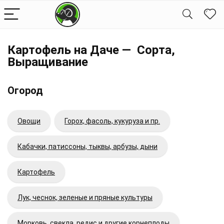
Картофель на Даче — Сорта,
Выращивание
Огород
Овощи
Горох, фасоль, кукуруза и пр.
Кабачки, патиссоны, тыквы, арбузы, дыни
Картофель
Лук, чеснок, зеленые и пряные культуры
Морковь, свекла, редис и другие корнеплоды