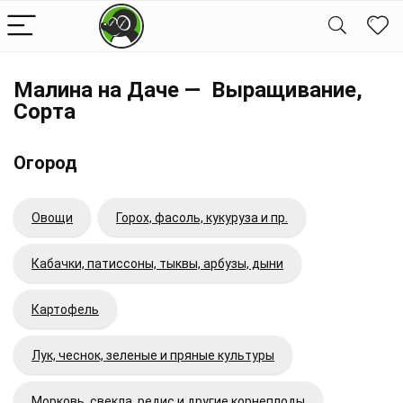
Малина на Даче — Выращивание,
Сорта
Огород
Овощи
Горох, фасоль, кукуруза и пр.
Кабачки, патиссоны, тыквы, арбузы, дыни
Картофель
Лук, чеснок, зеленые и пряные культуры
Морковь, свекла, редис и другие корнеплоды