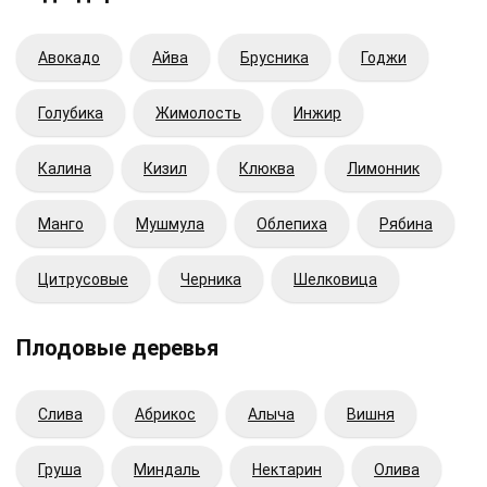
Авокадо
Айва
Брусника
Годжи
Голубика
Жимолость
Инжир
Калина
Кизил
Клюква
Лимонник
Манго
Мушмула
Облепиха
Рябина
Цитрусовые
Черника
Шелковица
Плодовые деревья
Cлива
Абрикос
Алыча
Вишня
Груша
Миндаль
Нектарин
Олива