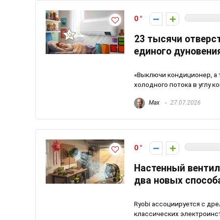
0
23 тысячи отверст
единого дуновени
«Выключи кондиционер, а т
холодного потока в углу к
Max
27.07.2026
0
Настенный вентил
два новых способа
Ryobi ассоциируется с др
классических электроинстр