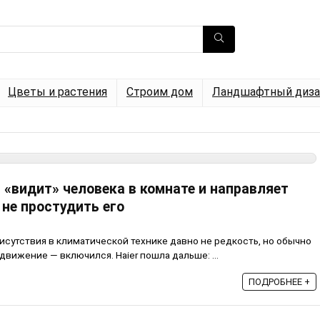
Цветы и растения
Строим дом
Ландшафтный диза
 «видит» человека в комнате и направляет
 не простудить его
сутствия в климатической технике давно не редкость, но обычно
 движение — включился. Haier пошла дальше: ...
ПОДРОБНЕЕ +