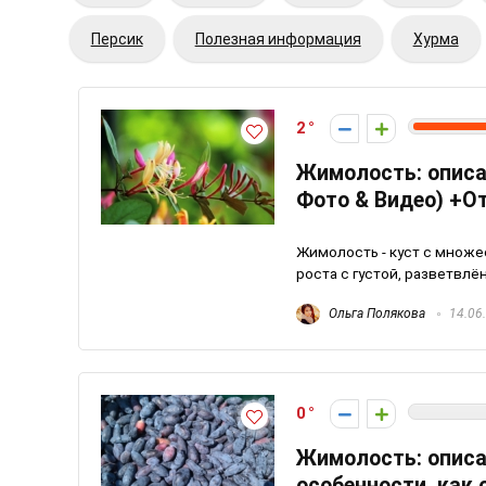
Персик
Полезная информация
Хурма
2
Жимолость: описан
Фото & Видео) +
Жимолость - куст с множ
роста с густой, разветвлё
Ольга Полякова
14.06
0
Жимолость: описа
особенности, как