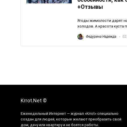
+Отзывы
Ягоды жимолости дарят н
холодов. А красота куста
Федурина Надежда
02
Krrot.Net ©
Еженедельный Интернет — журнал «Krrot» специально
создан для людей, которые желают преобразить свой
дом, дачу или квартиру и не боятся работы.