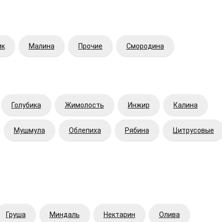
ик
Малина
Прочие
Смородина
Голубика
Жимолость
Инжир
Калина
Мушмула
Облепиха
Рябина
Цитрусовые
Груша
Миндаль
Нектарин
Олива