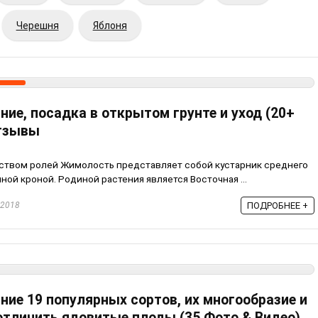
Черешня
Яблоня
ие, посадка в открытом грунте и уход (20+
Отзывы
еством ролей Жимолость представляет собой кустарник среднего
нной кроной. Родиной растения является Восточная ...
.2018
ПОДРОБНЕЕ +
ние 19 популярных сортов, их многообразие и
 отличить ядовитые плоды (35 Фото & Видео)