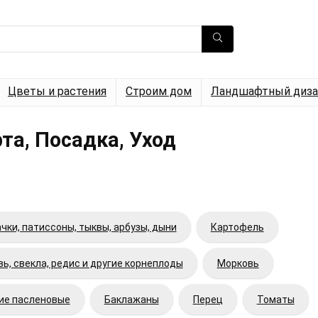
Цветы и растения
Строим дом
Ландшафтный диза
а, Посадка, Уход
чки, патиссоны, тыквы, арбузы, дыни
Картофель
ь, свекла, редис и другие корнеплоды
Морковь
гие пасленовые
Баклажаны
Перец
Томаты