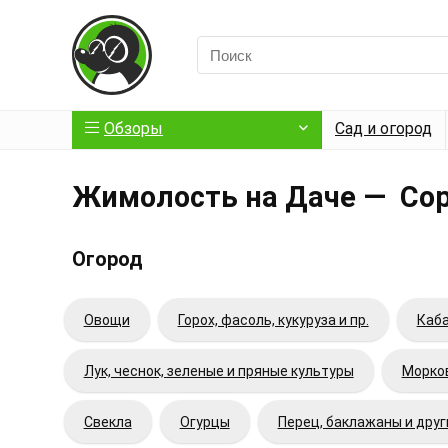
Обзоры
Сад и огород
Жимолость на Даче — Сорт
Огород
Овощи
Горох, фасоль, кукуруза и пр.
Каба
Лук, чеснок, зеленые и пряные культуры
Морков
Свекла
Огурцы
Перец, баклажаны и дру