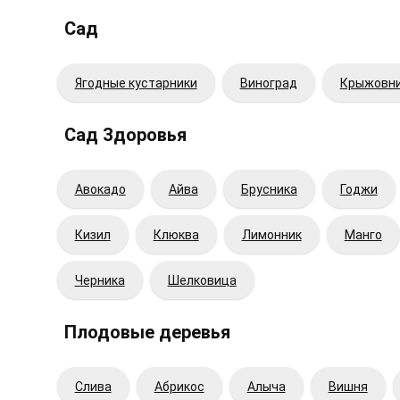
Сад
Ягодные кустарники
Виноград
Крыжовн
Сад Здоровья
Авокадо
Айва
Брусника
Годжи
Кизил
Клюква
Лимонник
Манго
Черника
Шелковица
Плодовые деревья
Cлива
Абрикос
Алыча
Вишня