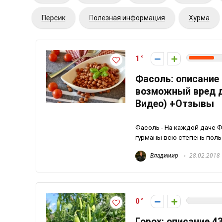
Персик
Полезная информация
Хурма
1
Фасоль: описание
возможный вред д
Видео) +Отзывы
Фасоль - На каждой даче 
гурманы всю степень польз
Владимир
28.02.2018
0
Горох: описание 4