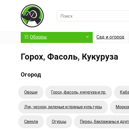
Обзоры
Сад и огород
Горох, Фасоль, Кукуруза
Огород
Овощи
Горох, фасоль, кукуруза и пр.
Каба
Лук, чеснок, зеленые и пряные культуры
Морков
Свекла
Огурцы
Перец, баклажаны и дру