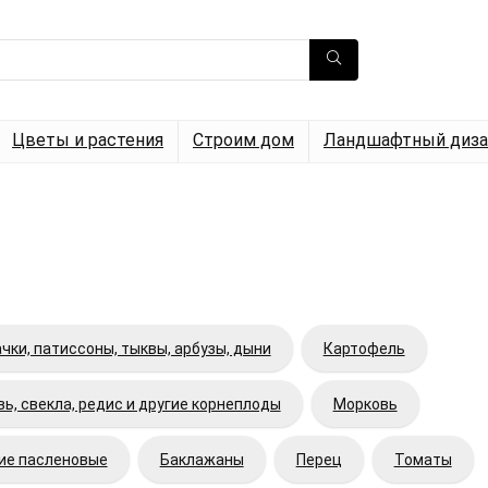
Цветы и растения
Строим дом
Ландшафтный диза
чки, патиссоны, тыквы, арбузы, дыни
Картофель
ь, свекла, редис и другие корнеплоды
Морковь
гие пасленовые
Баклажаны
Перец
Томаты