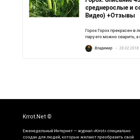
среднерослые и с
Видео) +Отзывы
Горох Горох прекрасен в л
пару его можно сварить, а 
Владимир
28.02.2018
Krrot.Net ©
Еженедельный Интернет — журнал «Krrot» специально
создан для людей, которые желают преобразить свой