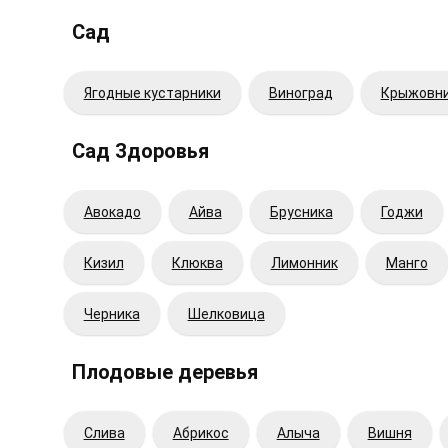
Сад
Ягодные кустарники
Виноград
Крыжовн
Сад Здоровья
Авокадо
Айва
Брусника
Годжи
Кизил
Клюква
Лимонник
Манго
Черника
Шелковица
Плодовые деревья
Cлива
Абрикос
Алыча
Вишня