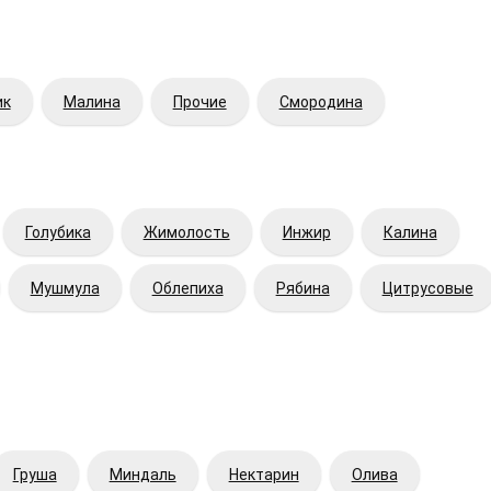
ик
Малина
Прочие
Смородина
Голубика
Жимолость
Инжир
Калина
Мушмула
Облепиха
Рябина
Цитрусовые
Груша
Миндаль
Нектарин
Олива