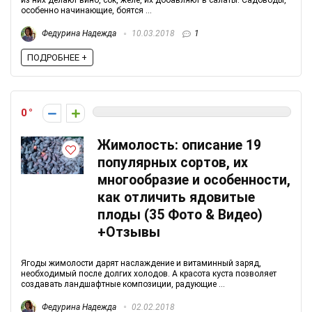
из них делают вино, сок, желе, их добавляют в салаты. Садоводы,
особенно начинающие, боятся ...
Федурина Надежда
10.03.2018
1
ПОДРОБНЕЕ +
0
Жимолость: описание 19
популярных сортов, их
многообразие и особенности,
как отличить ядовитые
плоды (35 Фото & Видео)
+Отзывы
Ягоды жимолости дарят наслаждение и витаминный заряд,
необходимый после долгих холодов. А красота куста позволяет
создавать ландшафтные композиции, радующие ...
Федурина Надежда
02.02.2018