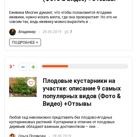
Ежевика Многие думают, что чтобы полакомится ягодами
ежевики, нужно искать места, где она произрастает. Но это не
совсем так, ведь ежевику можно вырастить в ...
Владимир
28.06.2019
1
ПОДРОБНЕЕ +
3
Плодовые кустарники на
участке: описание 9 самых
популярных видов (Фото &
Видео) +Отзывы
Любой сад невозможно представить без плодово-ягодных
кустарниковых растений. Кустарники в отличие от плодовых
деревьев обладают важным достоинством – они ...
Ольга Полякова
28.06.2019