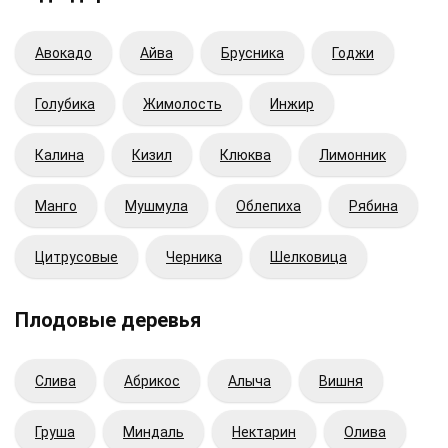
Авокадо
Айва
Брусника
Годжи
Голубика
Жимолость
Инжир
Калина
Кизил
Клюква
Лимонник
Манго
Мушмула
Облепиха
Рябина
Цитрусовые
Черника
Шелковица
Плодовые деревья
Cлива
Абрикос
Алыча
Вишня
Груша
Миндаль
Нектарин
Олива