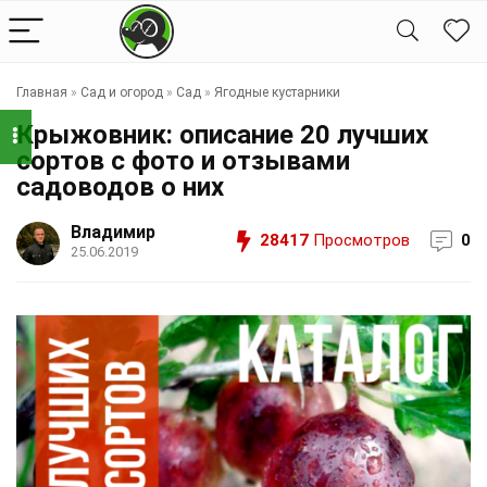
Главная
»
Сад и огород
»
Сад
»
Ягодные кустарники
Крыжовник: описание 20 лучших
сортов с фото и отзывами
садоводов о них
Владимир
28417
Просмотров
0
25.06.2019