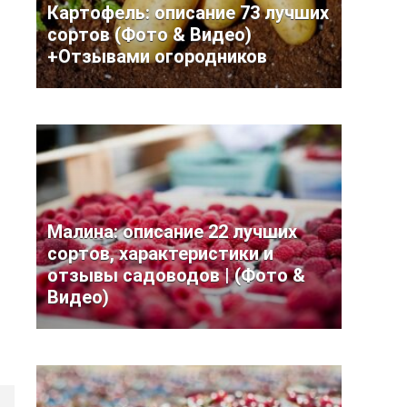
Картофель: описание 73 лучших
сортов (Фото & Видео)
+Отзывами огородников
Малина: описание 22 лучших
сортов, характеристики и
отзывы садоводов | (Фото &
Видео)