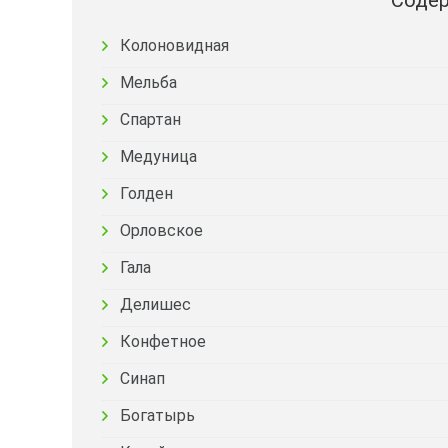
Содер
Колоновидная
Мельба
Спартан
Медуница
Голден
Орловское
Гала
Делишес
Конфетное
Синап
Богатырь