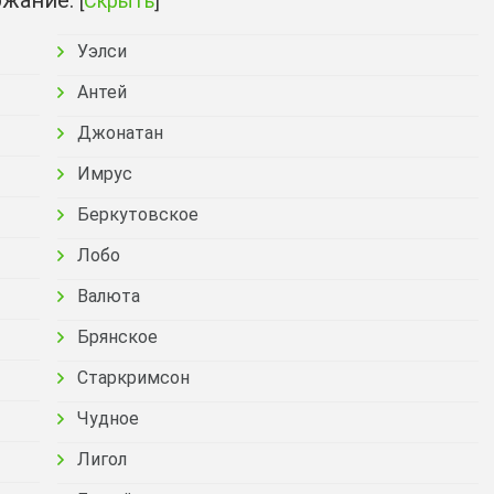
жание:
[
Скрыть
]
Уэлси
Антей
Джонатан
Имрус
Беркутовское
Лобо
Валюта
Брянское
Старкримсон
Чудное
Лигол