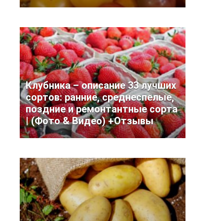
Клубника – описание 33 лучших
сортов: ранние, среднеспелые,
поздние и ремонтантные сорта
| (Фото & Видео) +Отзывы