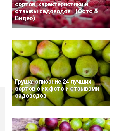
сортов, характеристики и
отзывы садоводов | (Фото &
Видео)
Груша: описание 24 лучших
сортов с их фото и отзывами
садоводов