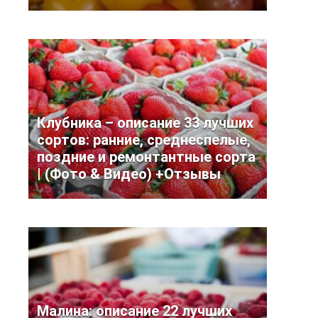
Клубника – описание 33 лучших
сортов: ранние, среднеспелые,
поздние и ремонтантные сорта
| (Фото & Видео) +Отзывы
Малина: описание 22 лучших