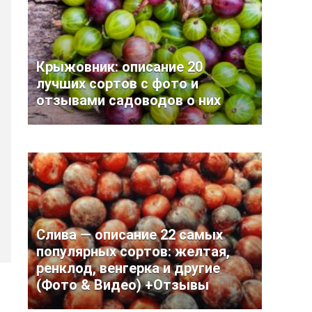
Крыжовник: описание 20
лучших сортов с фото и
отзывами садоводов о них
Слива — описание 22 самых
популярных сортов: желтая,
ренклод, венгерка и другие
(Фото & Видео) +Отзывы