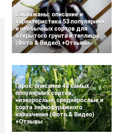
Баклажаны: описание и
характеристика 53 популярных
и необычных сортов для
открытого грунта и теплицы
(Фото & Видео) +Отзывы
Горох: описание 43 самых
популярных сортов,
низкорослые, среднерослые и
сорта зернофуражного
назначения (Фото & Видео)
+Отзывы