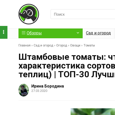
Обзоры
Сад и огород
Главная
»
Сад и огород
»
Огород
»
Овощи
»
Томаты
Штамбовые томаты: что
характеристика сортов
теплиц) | ТОП-30 Луч
Ирина Бородина
27.03.2020