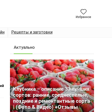
Избранное
йн
Рецепты и заготовки
Актуально
ы
ий
Клубника – описание 33 лучших
сортов: ранние, среднеспелые,
поздние и ремонтантные сорта
| (Фото & Видео) +Отзывы