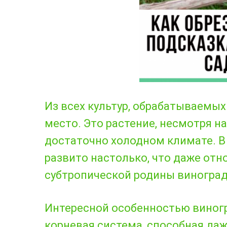
Из всех культур, обрабатываемы
место. Это растение, несмотря н
достаточно холодном климате. В
развито настолько, что даже отн
субтропической родины виногра
Интересной особенностью виногр
корневая система, способная да