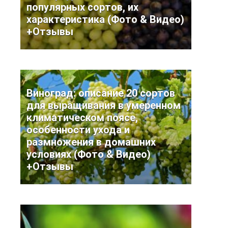
популярных сортов, их
характеристика (Фото & Видео)
+Отзывы
Виноград: описание 20 сортов
для выращивания в умеренном
климатическом поясе,
особенности ухода и
размножения в домашних
условиях (Фото & Видео)
+Отзывы