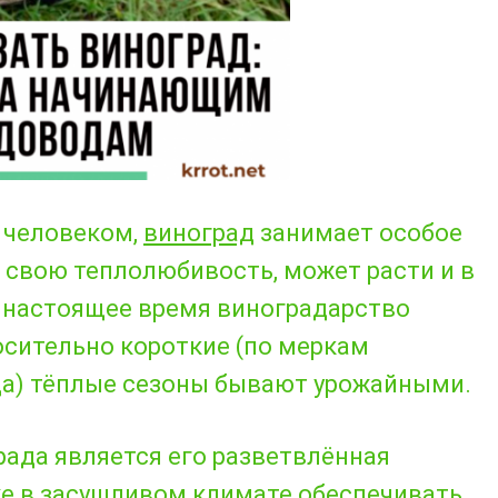
х человеком,
виноград
занимает особое
а свою теплолюбивость, может расти и в
 настоящее время виноградарство
осительно короткие (по меркам
да) тёплые сезоны бывают урожайными.
ада является его разветвлённая
же в засушливом климате обеспечивать