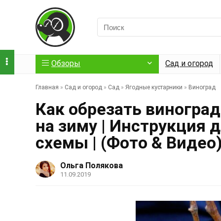
Обзоры
Сад и огород
Главная
»
Сад и огород
»
Сад
»
Ягодные кустарники
»
Виноград
Как обрезать виноград
на зиму | Инструкция 
схемы | (Фото & Видео
Ольга Полякова
11.09.2019