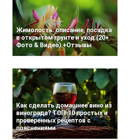
Жимолость: описание, посадка
в открытом грунте и уход (20+
Фото & Видео) +Отзывы
Как сделать домашнее вино из
винограда? ТОП-10 простых и
проверенных рецептов с
пояснениями