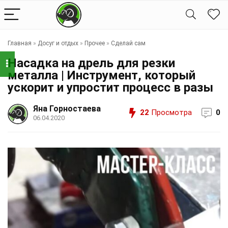
Главная
»
Досуг и отдых
»
Прочее
»
Сделай сам
Насадка на дрель для резки
металла | Инструмент, который
ускорит и упростит процесс в разы
Яна Горностаева
22
Просмотра
0
06.04.2020