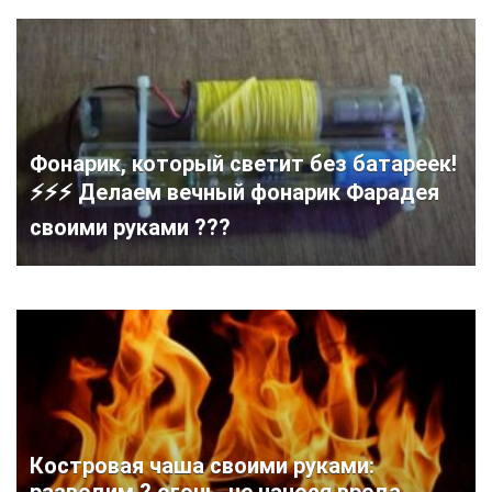
Фонарик, который светит без батареек!
⚡️⚡️⚡️ Делаем вечный фонарик Фарадея
своими руками ???
Костровая чаша своими руками:
разводим ? огонь, не нанося вреда