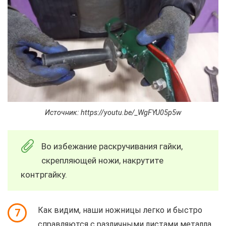
Источник: https://youtu.be/_WgFYU05p5w
Во избежание раскручивания гайки,
скрепляющей ножи, накрутите
контргайку.
Как видим, наши ножницы легко и быстро
7
справляются с различными листами металла.