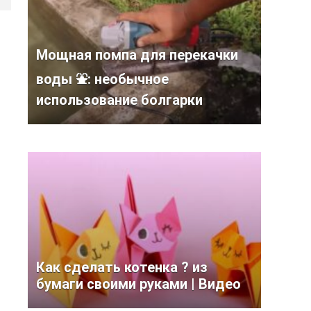
Мощная помпа для перекачки
воды ⛲: необычное
использование болгарки
Как сделать котенка ? из
бумаги своими руками | Видео