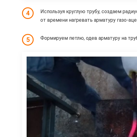
Используя круглую трубу, создаем радиу
4
от времени нагревать арматуру газо-ац
Формируем петлю, одев арматуру на труб
5