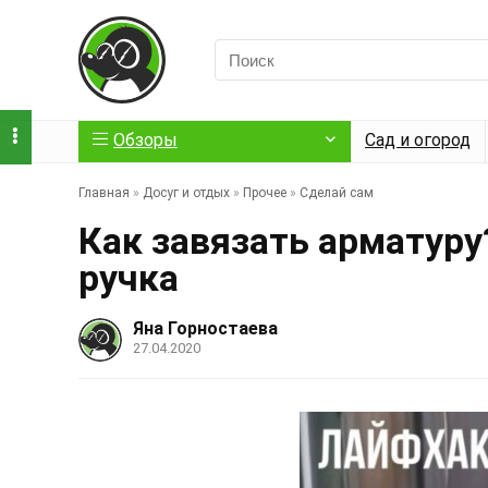
Обзоры
Сад и огород
Главная
»
Досуг и отдых
»
Прочее
»
Сделай сам
Как завязать арматуру
ручка
Яна Горностаева
27.04.2020