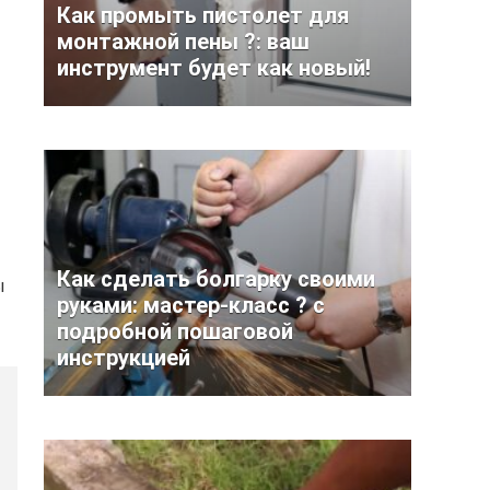
Как промыть пистолет для
монтажной пены ?: ваш
инструмент будет как новый!
Как сделать болгарку своими
ы
руками: мастер-класс ? с
подробной пошаговой
инструкцией