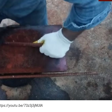
tps://youtu.be/73z3j3jNUlA