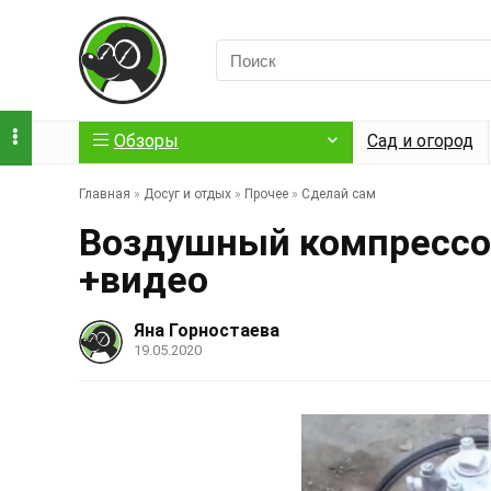
Обзоры
Сад и огород
Главная
»
Досуг и отдых
»
Прочее
»
Сделай сам
Воздушный компрессор
+видео
Яна Горностаева
19.05.2020