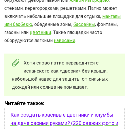
окружают декоративной или
живой изгородью
,
стенами, перегородками, решетками. Патио может
включать небольшие площадки для отдыха,
мангалы
или барбекю
, обеденные зоны,
бассейны
, фонтаны,
газоны или
цветники
. Такие площадки часто
оборудуются легкими
навесами
.
Хотя слово патио переводится с
испанского как «дворик» без крыши,
небольшой навес для защиты от сильных
дождей или солнца не помешает.
Читайте также:
Как создать красивые цветники и клумбы
на даче своими руками? (220 свежих фото и