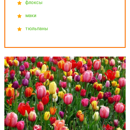
флоксы
маки
тюльпаны