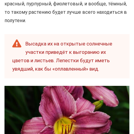
красный, пурпурный, фиолетовый, и вообще, тёмный,
то такому растению будет лучше всего находиться в
полутени.
Высадка их на открытые солнечные
участки приведёт к выгоранию их
цветов и листьев. Лепестки будут иметь
увядший, как бы «оплавленный» вид.