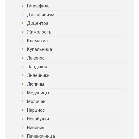
Гипсофила
Дельфиниум
Дицентра
Жимолость
Клематис
Купальница
Лаконос
Ландыши
Лилейники
Люпины
Медуницы
Молочай
Нарцисс
Незабудки
Нивяник
Печеночница