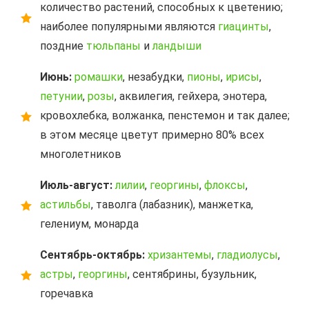
количество растений, способных к цветению;
наиболее популярными являются
гиацинты
,
поздние
тюльпаны
и
ландыши
Июнь:
ромашки
, незабудки,
пионы
,
ирисы
,
петунии
,
розы
, аквилегия, гейхера, энотера,
кровохлебка, волжанка, пенстемон и так далее;
в этом месяце цветут примерно 80% всех
многолетников
Июль-август:
лилии
,
георгины
,
флоксы
,
астильбы
, таволга (лабазник), манжетка,
гелениум, монарда
Сентябрь-октябрь:
хризантемы
,
гладиолусы
,
астры
,
георгины
, сентябрины, бузульник,
горечавка