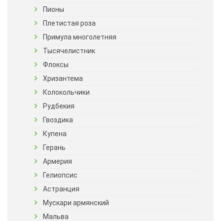
Пионы
Плетистая роза
Примула многолетняя
Тысячелистник
Флоксы
Хризантема
Колокольчики
Рудбекия
Гвоздика
Купена
Герань
Армерия
Гелиопсис
Астранция
Мускари армянский
Мальва