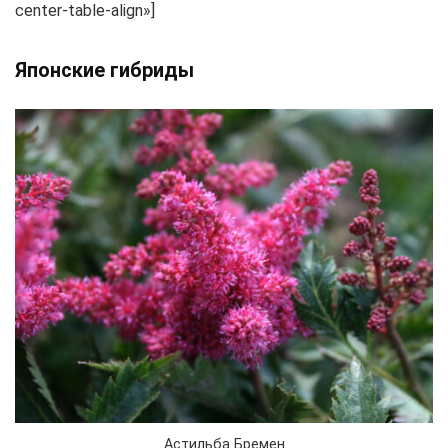
center-table-align»]
Японские гибриды
Астильба Бремен