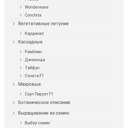
Wonderwave
Conchita
Вегетативные петунии
Кардинал
Каскадные
Рамблин
Джоконда
Тайфун
Соната F1
Махровые
Сорт Пируэт F1
Ботаническое описание
Выращивание из семян
Выбор семян