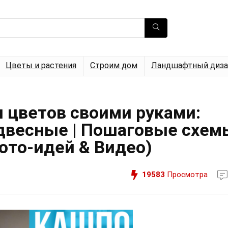
Цветы и растения
Строим дом
Ландшафтный диза
я цветов своими руками:
одвесные | Пошаговые схем
ото-идей & Видео)
19583
Просмотра