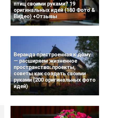
птиц своими руками? 19
оригинальных идей (180 Фото &
Видео) +Отзывы
Веранда пристроенная к дому
— расширяем жизненное
пространство: проекты,
советы как создать своими
руками (200 оригинальных фото
идей)