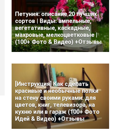
Петуния: описание 20 лучших
сортов | Виды: ампельные,
вегетативные, каскадные,
махровые, мелкоцветковые |
(100+ Фото & Видео) +Отзывы
[Инструкция] Как сделать
красивые и необычные полки
на стену своими руками: для
цветов, книг, телевизора, на
кухню или в гараж (100+ Фото
Идей & Видео) +Отзывы