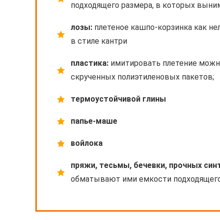
подходящего размера, в которых выни
лозы:
плетеное кашпо-корзинка как не
в стиле кантри
пластика:
имитировать плетение можно
скрученных полиэтиленовых пакетов;
термоустойчивой глины
папье-маше
войлока
пряжи, тесьмы, бечевки, прочных син
обматывают ими емкости подходящего