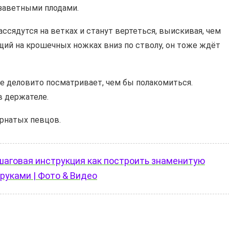
 заветными плодами.
ассядутся на ветках и станут вертеться, выискивая, чем
щий на крошечных ножках вниз по стволу, он тоже ждёт
е деловито посматривает, чем бы полакомиться.
в держателе.
ернатых певцов.
шаговая инструкция как построить знаменитую
 руками | Фото & Видео