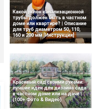
Какой уклон канализационной
трубы должен быть в частном
доме или квартире? | Описание
для труб диаметром 50, 110,
160 и 200 мм [Инструкция]
Красивый сад своими руками:
лучшие идеи для дизайна сада
в частном доме или на даче |
(100+ Фото & Видео)