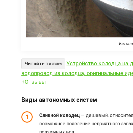
Бетонн
Устройство колодца на д
Читайте также:
водопровод из колодца, оригинальные ид
+Отзывы
Виды автономных систем
Сливной колодец
— дешевый, относител
1
возможное появление неприятного запах
подземных вод