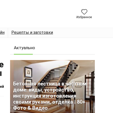
Избранное
йн
Рецепты и заготовки
Актуально
е
ы
Бетонная лестница в частном
ий
доме: виды, устройство,
инструкция изготовления
своими руками, отделка | 80+
Фото & Видео