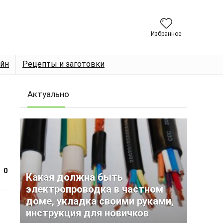
Избранное
йн
Рецепты и заготовки
Актуально
0
Какая должна быть
электропроводка в частном
доме, укладка своими руками,
инструкция для новичков