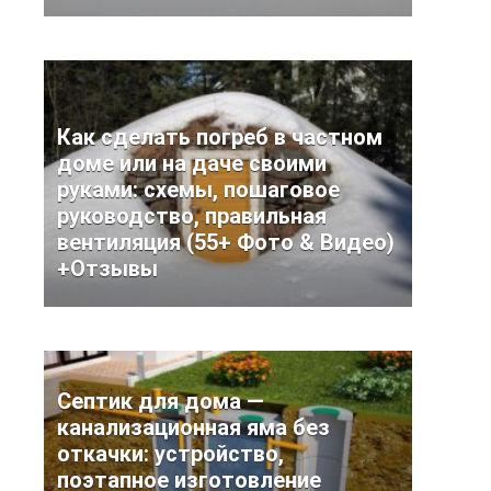
Как сделать погреб в частном
доме или на даче своими
руками: схемы, пошаговое
руководство, правильная
вентиляция (55+ Фото & Видео)
+Отзывы
Септик для дома —
канализационная яма без
откачки: устройство,
поэтапное изготовление