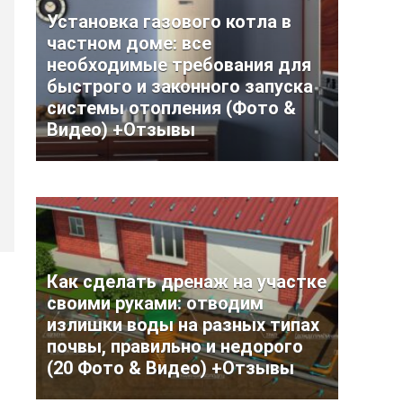
Установка газового котла в
частном доме: все
необходимые требования для
быстрого и законного запуска
системы отопления (Фото &
Видео) +Отзывы
Как сделать дренаж на участке
своими руками: отводим
излишки воды на разных типах
почвы, правильно и недорого
(20 Фото & Видео) +Отзывы