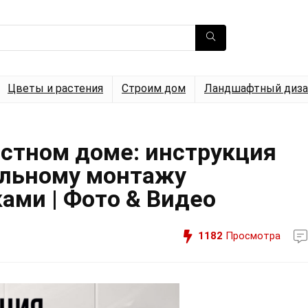
Цветы и растения
Строим дом
Ландшафтный диза
астном доме: инструкция
ильному монтажу
ами | Фото & Видео
1182
Просмотра