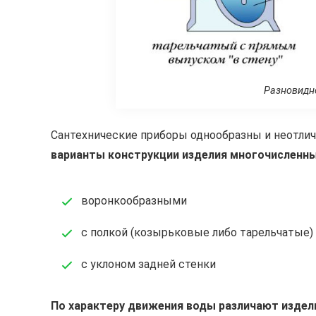
Разновидно
Сантехнические приборы однообразны и неотлич
варианты конструкции изделия многочисленны
воронкообразными
с полкой (козырьковые либо тарельчатые)
с уклоном задней стенки
По характеру движения воды различают издели