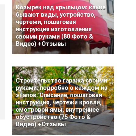
Козырек над крыльцом: какие
бывают виды, устройство,
чертежи, пошаговая
инструкция изготовления
своими руками (80 Фото &
Видео) +Отзывы
Строительство гаража своими
руками: подробно о каждом из
этапов. Описание, пошаговая
инструкция, чертежи кровли,
смотровой ямы, внутреннее
обустройство (75 Фото &
Видео) +Отзывы