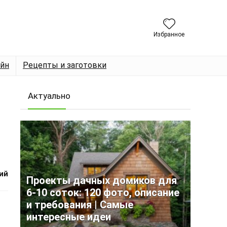
Избранное
йн
Рецепты и заготовки
Актуально
ий
Проекты дачных домиков для
6-10 соток: 120 фото, описание
и требования | Самые
интересные идеи