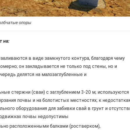
олбчатые опоры
 на:
тавливаются в виде замкнутого контура, благодаря чему
номерно; он закладывается не только под стены, но и
очередь делятся на малозаглубленные и
ьные стержни (сваи) с заглублением 3-20 м; используются
ерзания почвы и на болотистых местностях; к недостатка
ьного оборудования для забивки свай в грунт и отсутств
подвижках почвы недопустимы
ально расположенными балками (ростверком),