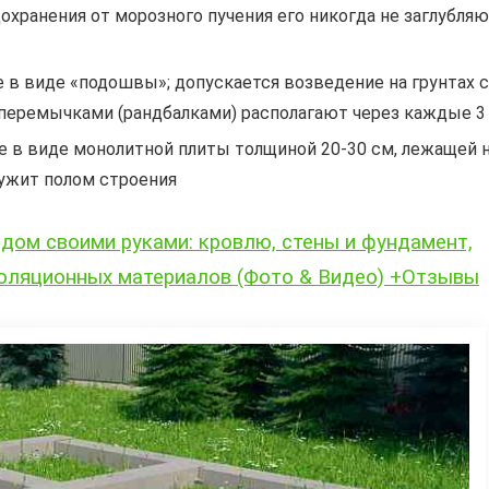
охранения от морозного пучения его никогда не заглубля
е в виде «подошвы»; допускается возведение на грунтах с
перемычками (рандбалками) располагают через каждые 3
е в виде монолитной плиты толщиной 20-30 см, лежащей 
лужит полом строения
 дом своими руками: кровлю, стены и фундамент,
золяционных материалов (Фото & Видео) +Отзывы