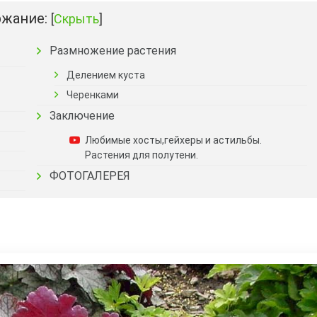
жание:
[
Скрыть
]
Размножение растения
Делением куста
Черенками
Заключение
Любимые хосты,гейхеры и астильбы.
Растения для полутени.
ФОТОГАЛЕРЕЯ