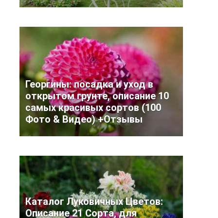
Георгины: посадка и уход в
открытом грунте, описание 10
самых красивых сортов (100
Фото & Видео) +Отзывы
Каталог Луковичных Цветов:
Описание 21 Сорта, для