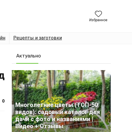
Избранное
йн
Рецепты и заготовки
Актуально
д
0
Многолетние цветы (ТОП-50
видов): садовый каталог для
дачи с фото и названиями |
Видео + Отзывы