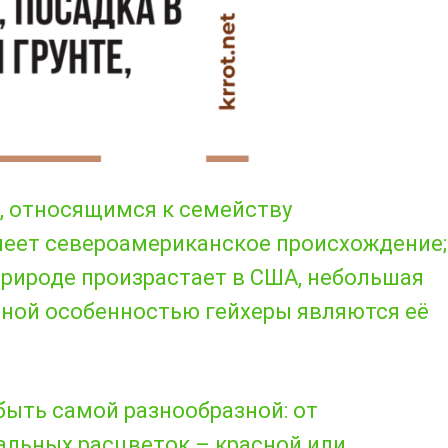
, относящимся к семейству
меет североамериканское происхождение;
природе произрастает в США, небольшая
ьной особенностью гейхеры являются её
быть самой разнообразной: от
альных расцветок – красной или