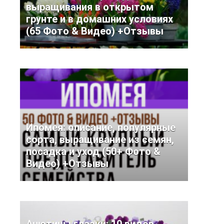
выращивания в открытом
грунте и в домашних условиях
(65 Фото & Видео) +Отзывы
Ипомея: описание, популярные
сорта, выращивание из семян,
посадка и уход (50+ Фото &
Видео) +Отзывы