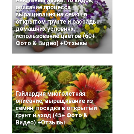
Анютины глазки: 10 видов,
описание процесса
выращивания из семян в
открытом грунте и рассады
домашних условиях,
использование цветов (60+
Фото & Видео) +Отзывы
Гайлардия многолетняя:
описание, выращивание из
семян, посадка в открытый
грунт и уход (45+ Фото &
Видео) +Отзывы