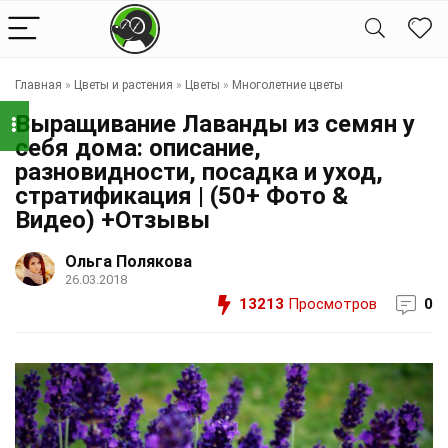
Главная
»
Цветы и растения
»
Цветы
»
Многолетние цветы
Выращивание Лаванды из семян у
себя дома: описание,
разновидности, посадка и уход,
стратификация | (50+ Фото &
Видео) +Отзывы
Ольга Полякова
26.03.2018
13213
Просмотров
0