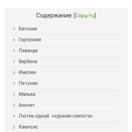
Содержание:
[
Скрыть
]
Бегония
Гортензия
Лаванда
Вербена
Имопея
Петуния
Мальва
Аконит
Лютик едкий «куриная слепота»
Кампсис