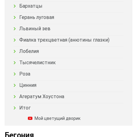
Бархатцы
Герань луговая
Львиный зев
Фиалка трехцветная (анютины глазки)
Лобелия
Тысячелистник
Роза
Цинния
Агератум Хоустона
Итог
Мой цветущий дворик
Бегония