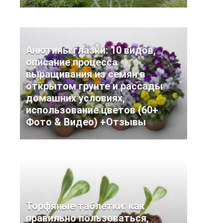
Анютины глазки: 10 видов,
описание процесса
выращивания из семян в
открытом грунте и рассады
домашних условиях,
использование цветов (60+
Фото & Видео) +Отзывы
Торфяные таблетки: как
правильно пользоваться,