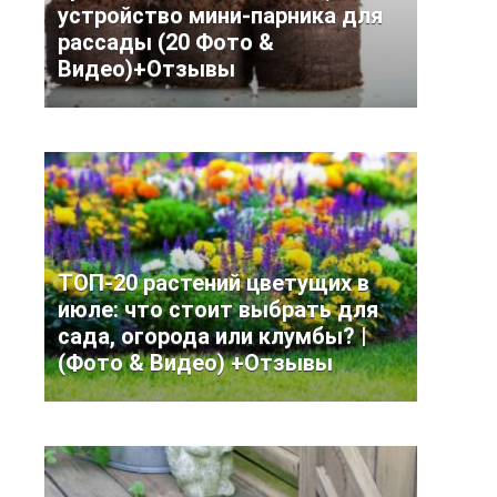
устройство мини-парника для
рассады (20 Фото &
Видео)+Отзывы
ТОП-20 растений цветущих в
июле: что стоит выбрать для
сада, огорода или клумбы? |
(Фото & Видео) +Отзывы