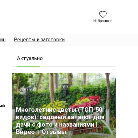
Избранное
йн
Рецепты и заготовки
Актуально
ий
Многолетние цветы (ТОП-50
видов): садовый каталог для
дачи с фото и названиями |
Видео + Отзывы