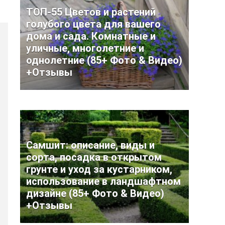
ТОП-55 Цветов и растений
голубого цвета для вашего
дома и сада. Комнатные и
уличные, многолетние и
однолетние (85+ Фото & Видео)
+Отзывы
Самшит: описание, виды и
сорта, посадка в открытом
грунте и уход за кустарником,
использование в ландшафтном
дизайне (85+ Фото & Видео)
+Отзывы