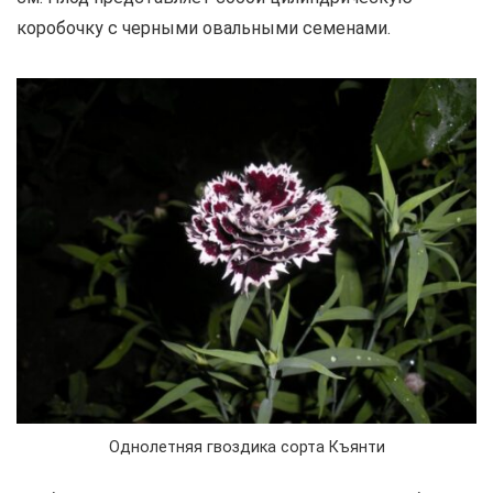
коробочку с черными овальными семенами.
Однолетняя гвоздика сорта Къянти