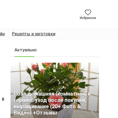
Избранное
йн
Рецепты и заготовки
Актуально
Роза домашняя (комнатная) в
0
горшке: уход после покупки,
выращивание (20+ Фото &
Видео) +Отзывы