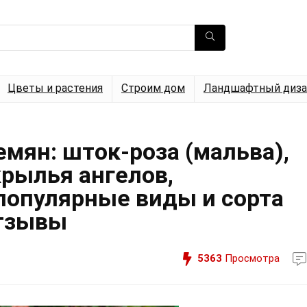
Цветы и растения
Строим дом
Ландшафтный диза
мян: шток-роза (мальва),
крылья ангелов,
 популярные виды и сорта
Отзывы
5363
Просмотра