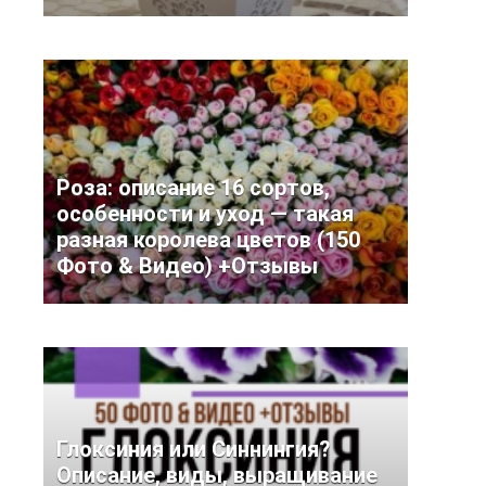
Роза: описание 16 сортов,
особенности и уход — такая
разная королева цветов (150
Фото & Видео) +Отзывы
Глоксиния или Синнингия?
Описание, виды, выращивание