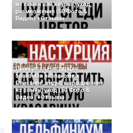
из семян или клубня, уход,
размножение (50 Фото &
Видео) +Отзывы
Принцесса Настурция:
знакомая незнакомка.
Описание, виды, выращивание
из семян, уход (50 Фото &
Видео) +Отзывы