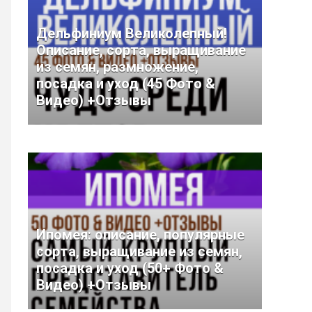
Дельфиниум Великолепный!
Описание, сорта, выращивание
из семян, размножение,
посадка и уход (45 Фото &
Видео) +Отзывы
Ипомея: описание, популярные
сорта, выращивание из семян,
посадка и уход (50+ Фото &
Видео) +Отзывы