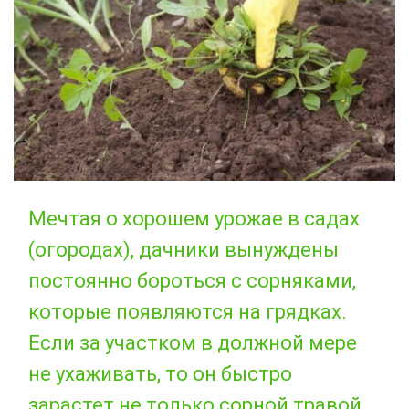
Мечтая о хорошем урожае в садах
(огородах), дачники вынуждены
постоянно бороться с сорняками,
которые появляются на грядках.
Если за участком в должной мере
не ухаживать, то он быстро
зарастет не только сорной травой,