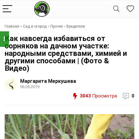
Главная
»
Сад и огород
»
Прочее
»
Вредители
Как навсегда избавиться от
сорняков на дачном участке:
народными средствами, химией и
другими способами | (Фото &
Видео)
Маргарита Меркушева
06.05.2019
3043
Просмотра
0