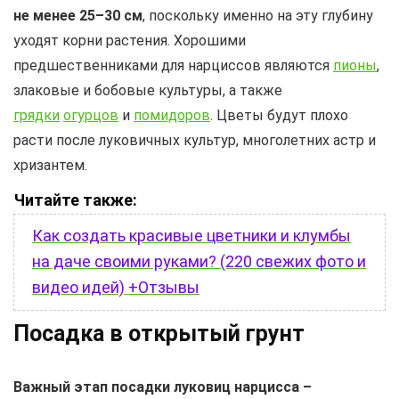
не менее 25–30 см
, поскольку именно на эту глубину
уходят корни растения. Хорошими
предшественниками для нарциссов являются
пионы
,
злаковые и бобовые культуры, а также
грядки
огурцов
и
помидоров
. Цветы будут плохо
расти после луковичных культур, многолетних астр и
хризантем.
Читайте также:
Как создать красивые цветники и клумбы
на даче своими руками? (220 свежих фото и
видео идей) +Отзывы
Посадка в открытый грунт
Важный этап посадки луковиц нарцисса –