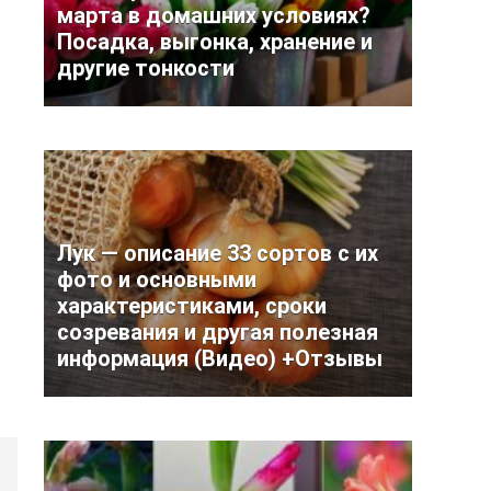
марта в домашних условиях?
Посадка, выгонка, хранение и
другие тонкости
Лук — описание 33 сортов с их
фото и основными
характеристиками, сроки
созревания и другая полезная
информация (Видео) +Отзывы