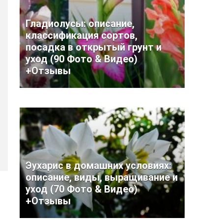
Гладиолусы: описание,
классификация сортов,
посадка в открытый грунт и
уход (90 Фото & Видео)
+Отзывы
Эухарис в домашних условиях:
описание, виды, выращивание и
уход (70 Фото & Видео)
+Отзывы