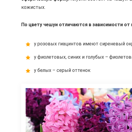
кожистых.
По цвету чешуи отличаются в зависимости от 
у розовых гиацинтов имеют сиреневый ок
у фиолетовых, синих и голубых – фиолето
у белых – серый оттенок