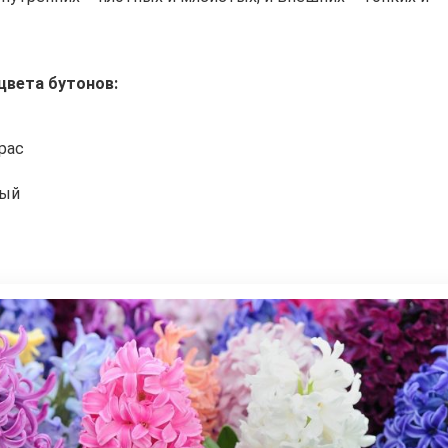
цвета бутонов:
рас
вый