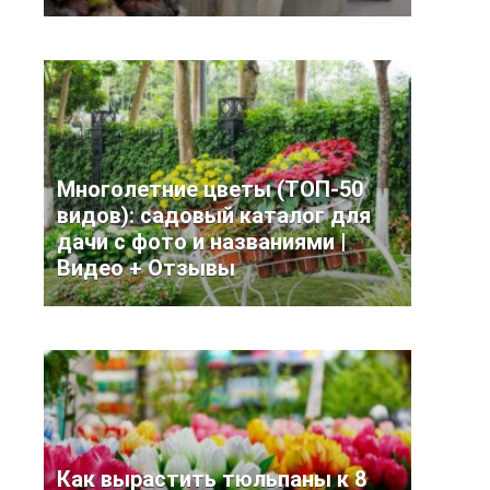
Многолетние цветы (ТОП-50
видов): садовый каталог для
дачи с фото и названиями |
Видео + Отзывы
Как вырастить тюльпаны к 8