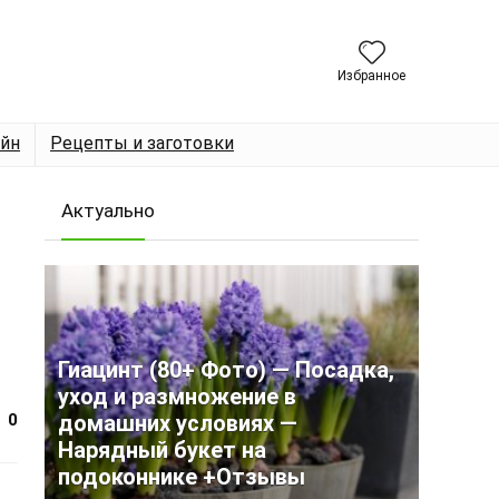
Избранное
йн
Рецепты и заготовки
Актуально
Гиацинт (80+ Фото) — Посадка,
уход и размножение в
0
домашних условиях —
Нарядный букет на
подоконнике +Отзывы