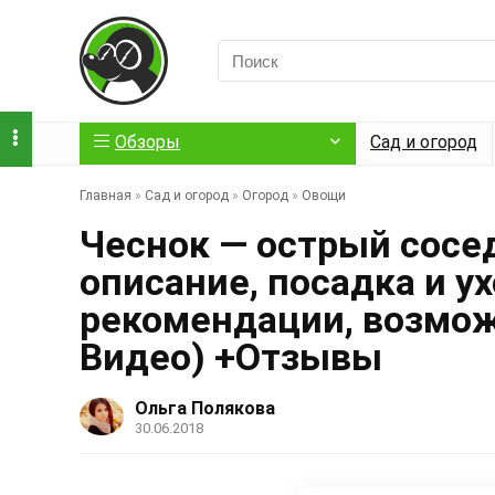
Обзоры
Сад и огород
Главная
»
Сад и огород
»
Огород
»
Овощи
Чеснок — острый сосед
описание, посадка и у
рекомендации, возмож
Видео) +Отзывы
Ольга Полякова
30.06.2018