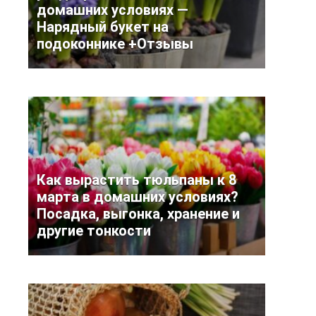
домашних условиях —
Нарядный букет на
подоконнике +Отзывы
Как вырастить тюльпаны к 8
марта в домашних условиях?
Посадка, выгонка, хранение и
другие тонкости