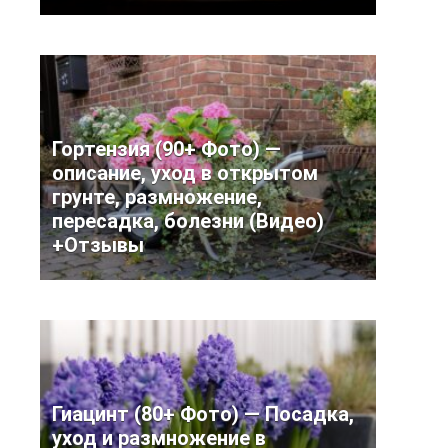
Гортензия (90+ Фото) —
описание, уход в открытом
грунте, размножение,
пересадка, болезни (Видео)
+Отзывы
Гиацинт (80+ Фото) — Посадка,
уход и размножение в