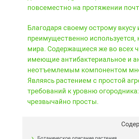
повсеместно на протяжении почти
Благодаря своему острому вкусу 
преимущественно используется, к
мира. Содержащиеся же во всех ч
имеющие антибактериальное и ан
неотъемлемым компонентом мно
Являясь растением с простой агр
требований к уровню огородника:
чрезвычайно просты.
Содер
Ботаническое описание растения