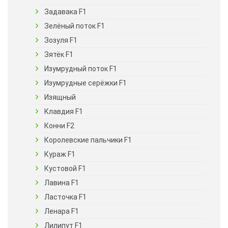
Задавака F1
Зелёный поток F1
Зозуля F1
Зятёк F1
Изумрудный поток F1
Изумрудные серёжки F1
Изящный
Клавдия F1
Конни F2
Королевские пальчики F1
Кураж F1
Кустовой F1
Лавина F1
Ласточка F1
Ленара F1
Лилипут F1