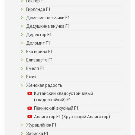
Гектор F1
Гирлянда F1
Дамские пальчики F1
Дедушкина внучка F1
Директор F1
Доломит F1
Екатерина F1
Елизавета F1
Емеля F1
Ёжик
Женская радость
Китайский хладоустойчивый
(хладостойкий) F1
Пекинский вкусный F1
Аллигатор F1 (Хрустящий Аллигатор)
Журавлёнок F1
Забияка F1