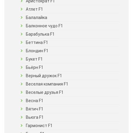
Аристократ F1
Атлет F1
Балалайка
Балконное чудо F1
Барабулька F1
Беттина F1
Блондин F1
Букет F1
Бьёрн F1
Верный дружок F1
Веселая компания F1
Веселые друзья F1
Весна F1
Вятич F1
Вьюга F1
Гармонист F1