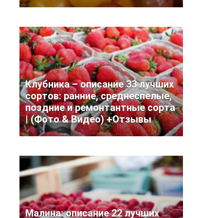
Клубника – описание 33 лучших
сортов: ранние, среднеспелые,
поздние и ремонтантные сорта
| (Фото & Видео) +Отзывы
Малина: описание 22 лучших