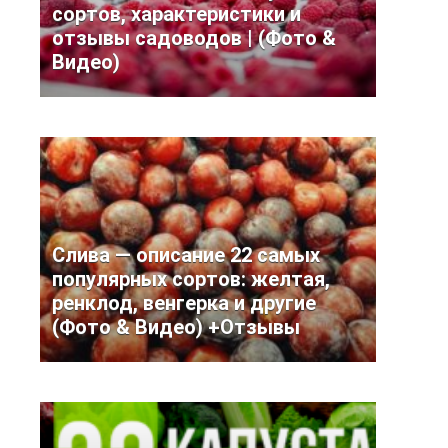
сортов, характеристики и
отзывы садоводов | (Фото &
Видео)
Слива — описание 22 самых
популярных сортов: желтая,
ренклод, венгерка и другие
(Фото & Видео) +Отзывы