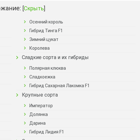
жание:
[
Скрыть
]
Осенний король
Гибрид Тинга F1
Зимний цукат
Королева
Сладкие сорта и их гибриды
Полярная клюква
Сладкоежка
Гибрид Сахарная Лакомка F1
Крупные сорта
Император
Долянка
Дарина
Гибрид Лидия F1