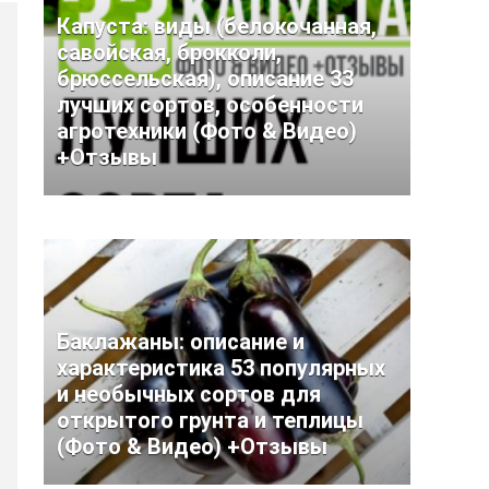
Капуста: виды (белокочанная,
савойская, брокколи,
брюссельская), описание 33
лучших сортов, особенности
агротехники (Фото & Видео)
+Отзывы
Баклажаны: описание и
характеристика 53 популярных
и необычных сортов для
открытого грунта и теплицы
(Фото & Видео) +Отзывы