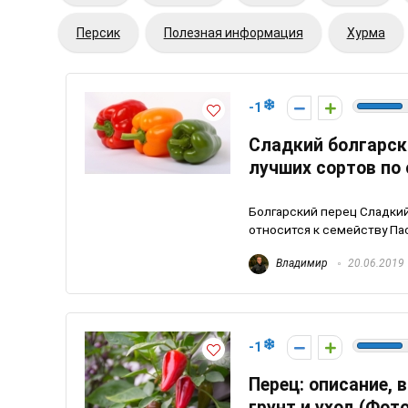
Персик
Полезная информация
Хурма
-1
Сладкий болгарски
лучших сортов по
Болгарский перец Сладкий
относится к семейству Па
Владимир
20.06.2019
-1
Перец: описание,
грунт и уход (Фот