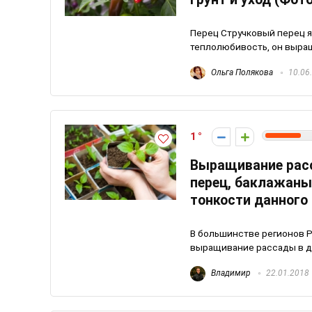
Перец Стручковый перец я
теплолюбивость, он выращи
Ольга Полякова
10.06
1
Выращивание расс
перец, баклажаны,
тонкости данного
В большинстве регионов Р
выращивание рассады в до
Владимир
22.01.2018