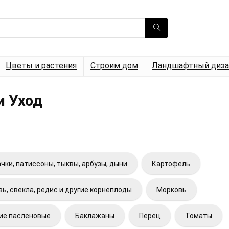
Цветы и растения
Строим дом
Ландшафтный диза
и Уход
чки, патиссоны, тыквы, арбузы, дыни
Картофель
ь, свекла, редис и другие корнеплоды
Морковь
гие пасленовые
Баклажаны
Перец
Томаты