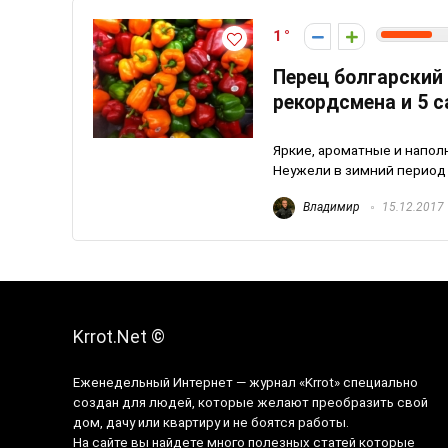
1
Перец болгарский 
рекордсмена и 5 
Яркие, ароматные и напол
Неужели в зимний период 
Владимир
15.12.2017
Krrot.Net ©
Еженедельный Интернет — журнал «Krrot» специально
создан для людей, которые желают преобразить свой
дом, дачу или квартиру и не боятся работы.
На сайте вы найдете много полезных статей которые