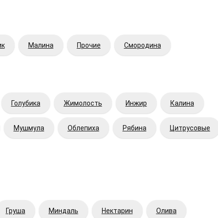
ик
Малина
Прочие
Смородина
Голубика
Жимолость
Инжир
Калина
Мушмула
Облепиха
Рябина
Цитрусовые
Груша
Миндаль
Нектарин
Олива