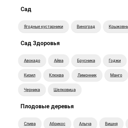
Сад
Ягодные кустарники
Виноград
Крыжовн
Сад Здоровья
Авокадо
Айва
Брусника
Годжи
Кизил
Клюква
Лимонник
Манго
Черника
Шелковица
Плодовые деревья
Cлива
Абрикос
Алыча
Вишня