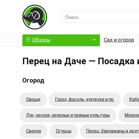
Обзоры
Сад и огород
Перец на Даче — Посадка 
Огород
Овощи
Горох, фасоль, кукуруза и пр.
Каба
Лук, чеснок, зеленые и пряные культуры
Морков
Свекла
Огурцы
Перец, баклажаны и дру