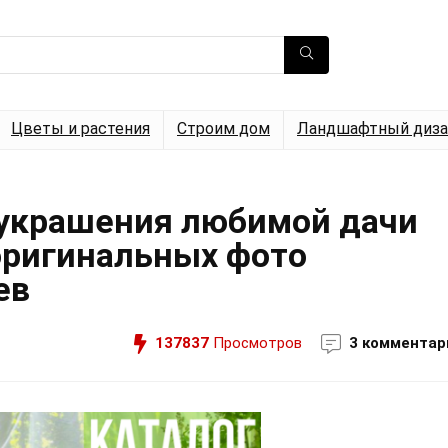
Цветы и растения
Строим дом
Ландшафтный диза
 украшения любимой дачи
 оригинальных фото
ев
137837
Просмотров
3 комментар