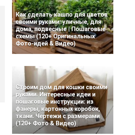
Как сделать кашпо для цветов
своими руками: уличные, для
дома, подвесные | Пошаговые
схемы (120+ Оригинальных
Фото-идей & Видео)
Строим дом для кошки своими
руками. Интересные идеи и
пошаговые инструкции: из
фанеры, картонных коробок,
ткани. Чертежи с размерами
(120+ Фото & Видео)