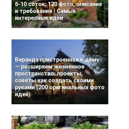
6-10 соток: 120 фото, описание
и требования | Самые
интересные идеи
Веранда пристроенная к дому
— расширяем жизненное
пространство: проекты,
советы как создать своими
руками (200 оригинальных фото
идей)