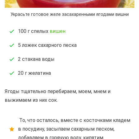
Украсьте готовое желе засахаренными ягодами вишни
100 г спелых
вишен
5 ложек сахарного песка
2 стакана воды
20 г желатина
Ягоды тщательно перебираем, моем, мнем и
выжимаем из них сок.
То, что осталось, вместе с косточками кладем
в посудину, засыпаем сахарным песком,
добавляем в горячую воду, кипятим.