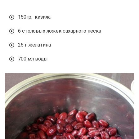
150гр. кизила
6 столовых ложек сахарного песка
25 г желатина
700 мл воды