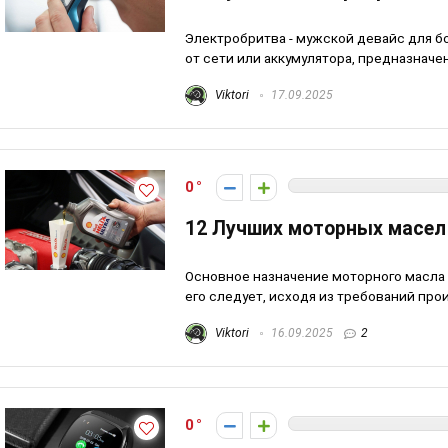
Электробритва - мужской девайс для 
от сети или аккумулятора, предназначены
Viktori
17.09.2025
0
12 Лучших моторных масел
Основное назначение моторного масла 
его следует, исходя из требований прои
Viktori
16.09.2025
2
0