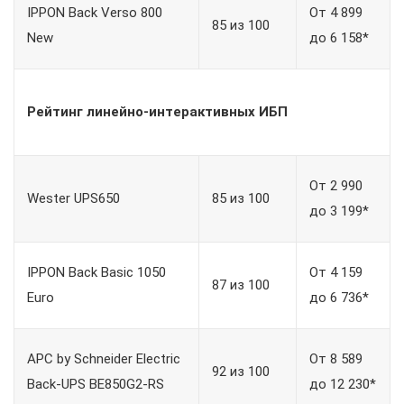
IPPON Back Verso 800
От 4 899
85 из 100
New
до 6 158*
Рейтинг линейно-интерактивных ИБП
От 2 990
Wester UPS650
85 из 100
до 3 199*
IPPON Back Basic 1050
От 4 159
87 из 100
Euro
до 6 736*
APC by Schneider Electric
От 8 589
92 из 100
Back-UPS BE850G2-RS
до 12 230*