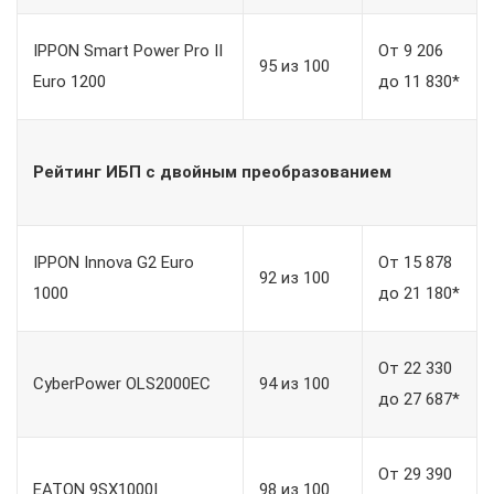
IPPON Smart Power Pro II
От 9 206
95 из 100
Euro 1200
до 11 830*
Рейтинг ИБП с двойным преобразованием
IPPON Innova G2 Euro
От 15 878
92 из 100
1000
до 21 180*
От 22 330
CyberPower OLS2000EC
94 из 100
до 27 687*
От 29 390
EATON 9SX1000I
98 из 100