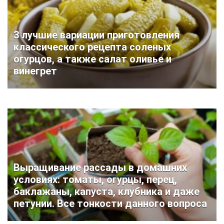
3 лучшие вариации приготовления
классического рецепта соленых
огурцов, а также салат оливье и
винегрет
Выращивание рассады в домашних
условиях: томаты, огурцы, перец,
баклажаны, капуста, клубника и даже
петунии. Все тонкости данного вопроса