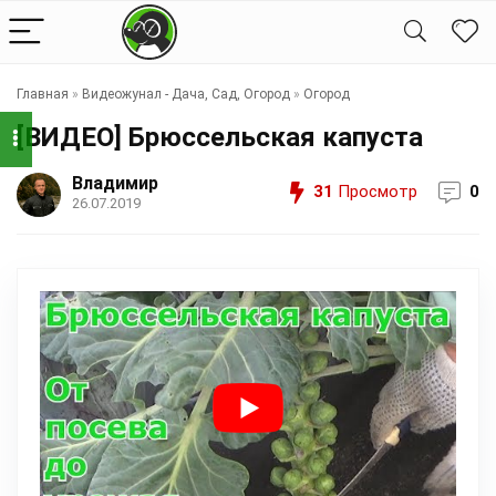
Главная
»
Видеожунал - Дача, Сад, Огород
»
Огород
[ВИДЕО] Брюссельская капуста
Владимир
31
Просмотр
0
26.07.2019