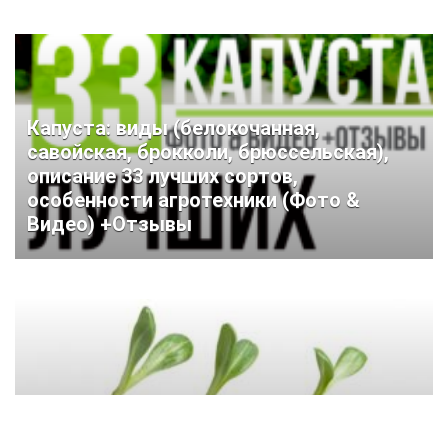
Капуста: виды (белокочанная,
савойская, брокколи, брюссельская),
описание 33 лучших сортов,
особенности агротехники (Фото &
Видео) +Отзывы
Торфяные таблетки: как правильно
пользоваться, устройство мини-