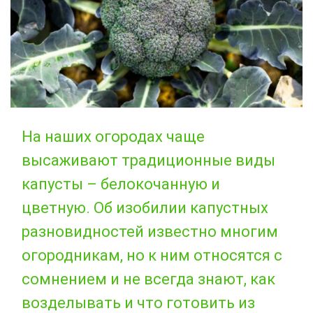
На наших огородах чаще
высаживают традиционные виды
капусты – белокочанную и
цветную. Об изобилии капустных
разновидностей известно многим
огородникам, но к ним относятся с
сомнением и не всегда знают, как
возделывать и что готовить из