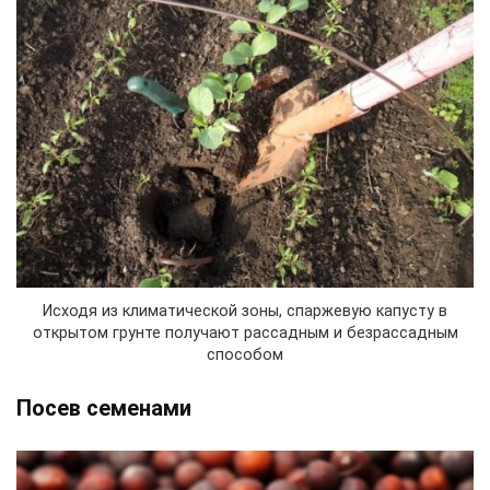
Исходя из климатической зоны, спаржевую капусту в
открытом грунте получают рассадным и безрассадным
способом
Посев семенами