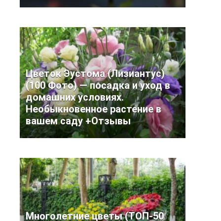
Цветок Эустома (Лизиантус)
(100 Фото) — посадка и уход в
домашних условиях.
Необыкновенное растение в
вашем саду +Отзывы
Многолетние цветы (ТОП-50