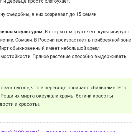
 и деревце просто благоухает;
у съедобны, в них созревает до 15 семян.
личным культурам.
В открытом грунте его культивируют 
иопии, Сомали. В России произрастает в прибрежной зоне
Мирт обыкновенный имеет небольшой ареал
зимостойкости. Пряное растение способно выдерживать
лова «myron», что в переводе означает «бальзам». Это
 Рощи их мирта окружали храмы богини красоты
дости и красоты.