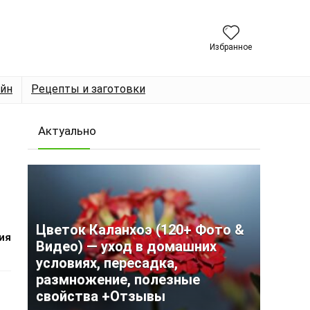
Избранное
йн
Рецепты и заготовки
Актуально
Цветок Каланхоэ (120+ Фото &
ия
Видео) — уход в домашних
условиях, пересадка,
размножение, полезные
свойства +Отзывы