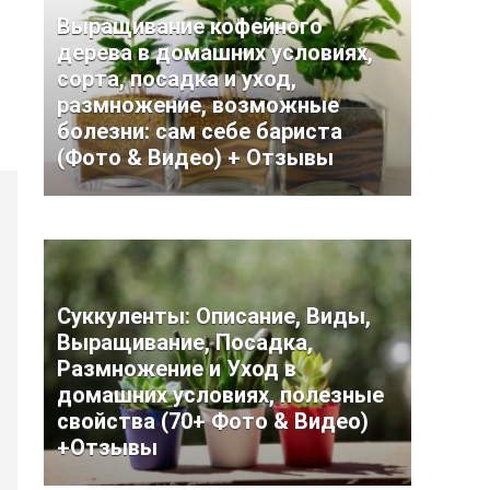
Выращивание кофейного
дерева в домашних условиях,
сорта, посадка и уход,
размножение, возможные
болезни: сам себе бариста
(Фото & Видео) + Отзывы
Суккуленты: Описание, Виды,
Выращивание, Посадка,
Размножение и Уход в
домашних условиях, полезные
свойства (70+ Фото & Видео)
+Отзывы