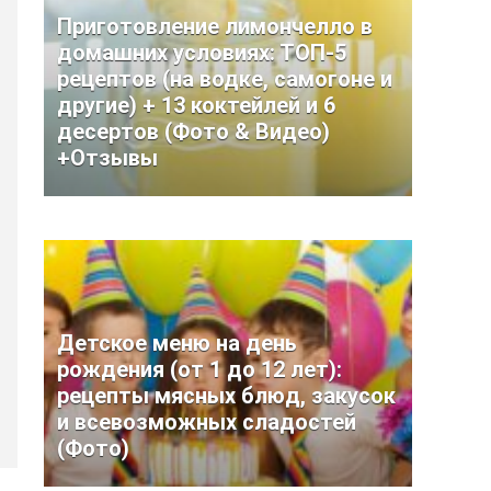
Приготовление лимончелло в
домашних условиях: ТОП-5
рецептов (на водке, самогоне и
другие) + 13 коктейлей и 6
десертов (Фото & Видео)
+Отзывы
Детское меню на день
рождения (от 1 до 12 лет):
рецепты мясных блюд, закусок
и всевозможных сладостей
(Фото)