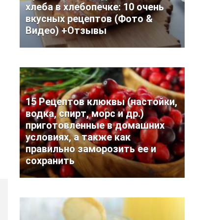
хлеба в хлебопечке: 10 очень
вкусных рецептов (Фото &
Видео) +Отзывы
15 Рецептов клюквы (настойки,
водка, спирт, морс и др.)
приготовленные в домашних
условиях, а также как
правильно заморозить ее и
сохранить